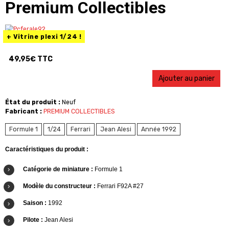
Premium Collectibles
+ Vitrine plexi 1/24 !
Disponibilité :
En stock
49,95€ TTC
Ajouter au panier
État du produit :
Neuf
Fabricant :
PREMIUM COLLECTIBLES
Formule 1
1/24
Ferrari
Jean Alesi
Année 1992
Caractéristiques du produit :
Catégorie de miniature :
Formule 1
Modèle du constructeur :
Ferrari F92A #27
Saison :
1992
Pilote :
Jean Alesi